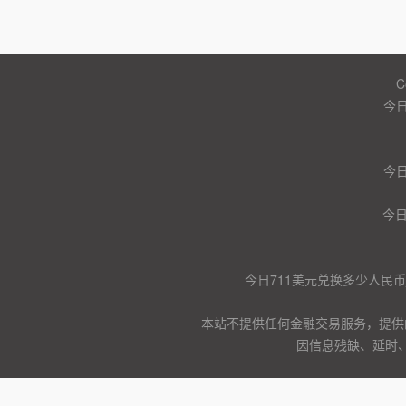
C
今日
今日
今
今日711美元兑换多少人民币
本站不提供任何金融交易服务，提供
因信息残缺、延时